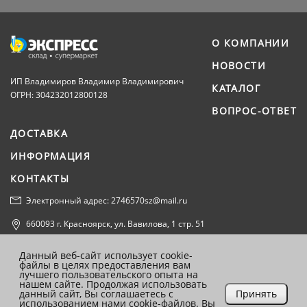
О КОМПАНИИ
НОВОСТИ
ИП Владимиров Владимир Владимирович
КАТАЛОГ
ОГРН: 304232012800128
ВОПРОС-ОТВЕТ
ДОСТАВКА
ИНФОРМАЦИЯ
КОНТАКТЫ
Электронный адрес: 2746570sz@mail.ru
660093 г. Красноярск, ул. Вавилова, 1 стр. 51
Политика конфиденциальности
Данный веб-сайт использует cookie-
файлы в целях предоставления вам
Согласие на обработку персональных данных
лучшего пользовательского опыта на
нашем сайте. Продолжая использовать
данный сайт, Вы соглашаетесь с
Принять
использованием нами cookie-файлов. Вы