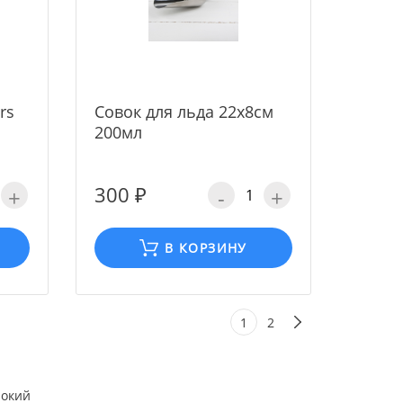
rs
Совок для льда 22х8см
200мл
300 ₽
+
-
+
В КОРЗИНУ
1
2
рокий