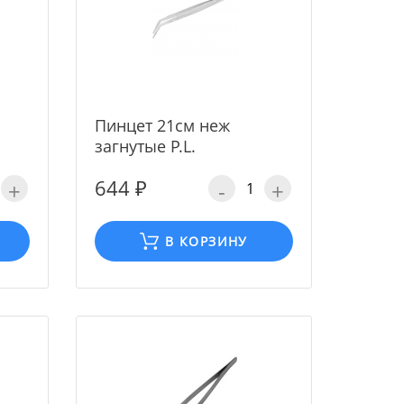
Пинцет 21см неж
загнутые P.L.
644 ₽
+
-
+
В КОРЗИНУ