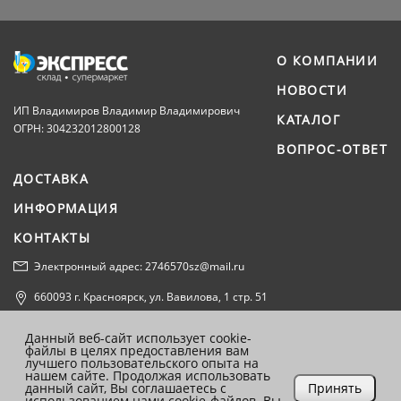
О КОМПАНИИ
НОВОСТИ
ИП Владимиров Владимир Владимирович
КАТАЛОГ
ОГРН: 304232012800128
ВОПРОС-ОТВЕТ
ДОСТАВКА
ИНФОРМАЦИЯ
КОНТАКТЫ
Электронный адрес: 2746570sz@mail.ru
660093 г. Красноярск, ул. Вавилова, 1 стр. 51
Политика конфиденциальности
Данный веб-сайт использует cookie-
файлы в целях предоставления вам
Согласие на обработку персональных данных
лучшего пользовательского опыта на
нашем сайте. Продолжая использовать
данный сайт, Вы соглашаетесь с
Принять
использованием нами cookie-файлов. Вы