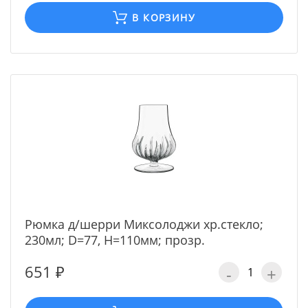
В КОРЗИНУ
Рюмка д/шерри Миксолоджи хр.стекло;
230мл; D=77, H=110мм; прозр.
651 ₽
-
+