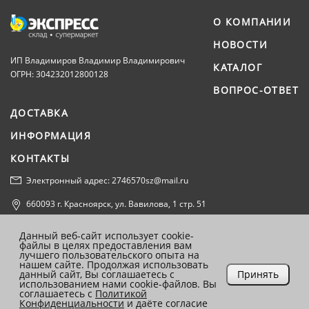
О КОМПАНИИ
НОВОСТИ
ИП Владимиров Владимир Владимирович
КАТАЛОГ
ОГРН: 304232012800128
ВОПРОС-ОТВЕТ
ДОСТАВКА
ИНФОРМАЦИЯ
КОНТАКТЫ
Электронный адрес: 2746570sz@mail.ru
660093 г. Красноярск, ул. Вавилова, 1 стр. 51
Политика конфиденциальности
Данный веб-сайт использует cookie-
файлы в целях предоставления вам
Согласие на обработку персональных данных
лучшего пользовательского опыта на
нашем сайте. Продолжая использовать
данный сайт, Вы соглашаетесь с
Принять
использованием нами cookie-файлов. Вы
соглашаетесь с
Политикой
Конфиденциальности
и даёте согласие