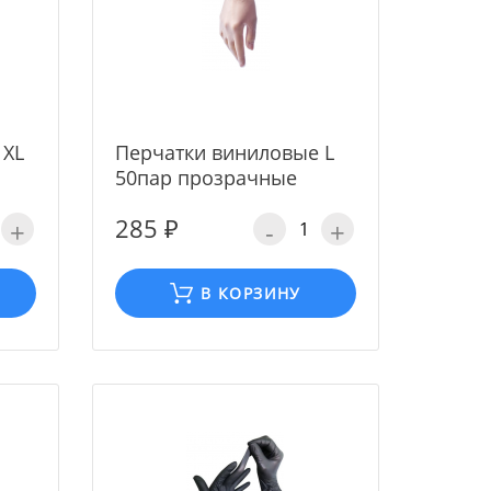
 XL
Перчатки виниловые L
50пар прозрачные
285 ₽
+
-
+
В КОРЗИНУ