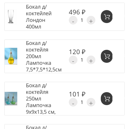
Бокал д/
496 ₽
коктейлей
В КОР
-
+
Лондон
400мл
Бокал д/
коктейля
120 ₽
200мл
В КОР
-
+
Лампочка
7,5*7,5*12,5см
Бокал д/
коктейля
101 ₽
250мл
В КОР
-
+
Лампочка
9х9х13,5 см,
Бокал д/