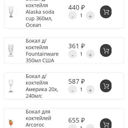
коктейля
440 ₽
Alaska soda
В КОР
-
+
cup 360мл,
Ocean
Бокал д/
361 ₽
коктейля
В КОР
-
+
Fountainware
350мл США
Бокал д/
587 ₽
коктейля
В КОР
-
+
Америка 20х,
240мл;
Бокал для
коктейлей
655 ₽
Arcoroc
В КОР