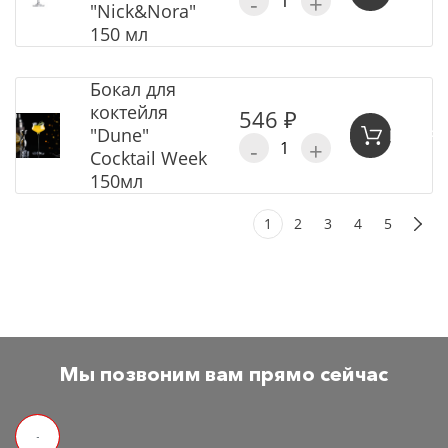
-
+
"Nick&Nora"
150 мл
Бокал для
коктейля
546 ₽
"Dune"
В КОР
-
+
Cocktail Week
150мл
1
2
3
4
5
Мы позвоним вам прямо сейчас