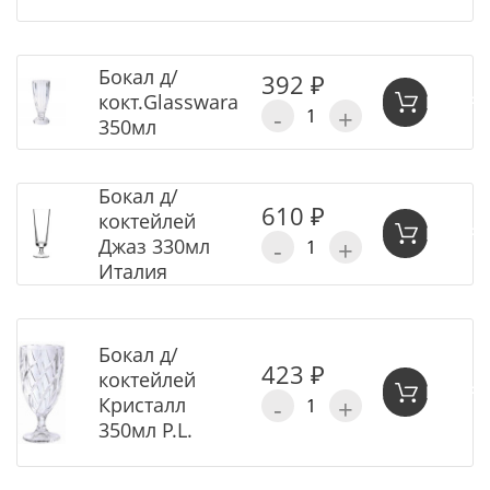
Бокал д/
392 ₽
кокт.Glasswara
В КОР
-
+
350мл
Бокал д/
610 ₽
коктейлей
В КОР
-
+
Джаз 330мл
Италия
Бокал д/
423 ₽
коктейлей
В КОР
-
+
Кристалл
350мл P.L.