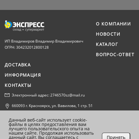
О КОМПАНИИ
НОВОСТИ
ИП Владимиров Владимир Владимирович
КАТАЛОГ
ОГРН: 304232012800128
ВОПРОС-ОТВЕТ
ДОСТАВКА
ИНФОРМАЦИЯ
КОНТАКТЫ
Электронный адрес: 2746570sz@mail.ru
660093 г. Красноярск, ул. Вавилова, 1 стр. 51
Политика конфиденциальности
Данный веб-сайт использует cookie-
файлы в целях предоставления вам
Согласие на обработку персональных данных
лучшего пользовательского опыта на
нашем сайте. Продолжая использовать
данный сайт, Вы соглашаетесь с
Принять