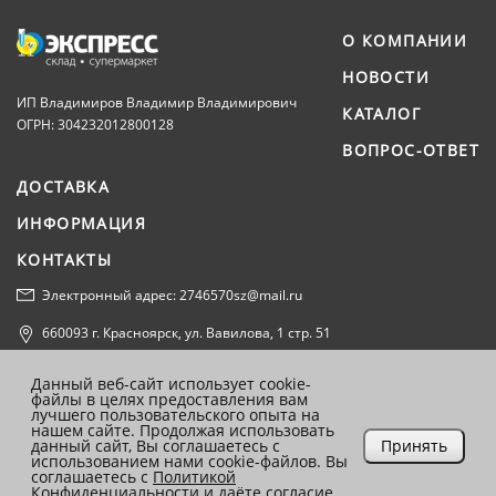
О КОМПАНИИ
НОВОСТИ
ИП Владимиров Владимир Владимирович
КАТАЛОГ
ОГРН: 304232012800128
ВОПРОС-ОТВЕТ
ДОСТАВКА
ИНФОРМАЦИЯ
КОНТАКТЫ
Электронный адрес: 2746570sz@mail.ru
660093 г. Красноярск, ул. Вавилова, 1 стр. 51
Политика конфиденциальности
Данный веб-сайт использует cookie-
файлы в целях предоставления вам
Согласие на обработку персональных данных
лучшего пользовательского опыта на
нашем сайте. Продолжая использовать
данный сайт, Вы соглашаетесь с
Принять
использованием нами cookie-файлов. Вы
соглашаетесь с
Политикой
Конфиденциальности
и даёте согласие