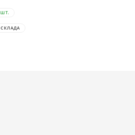
 ШТ.
 СКЛАДА