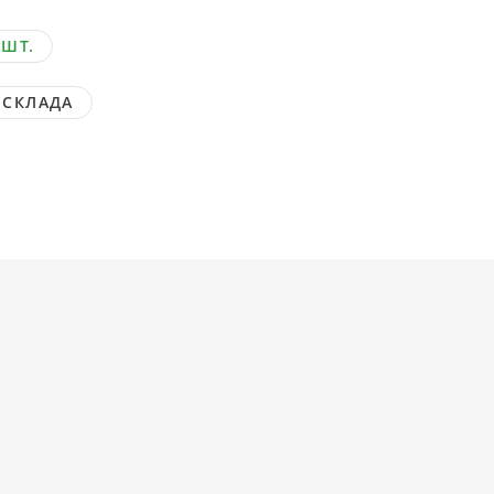
 ШТ.
 СКЛАДА