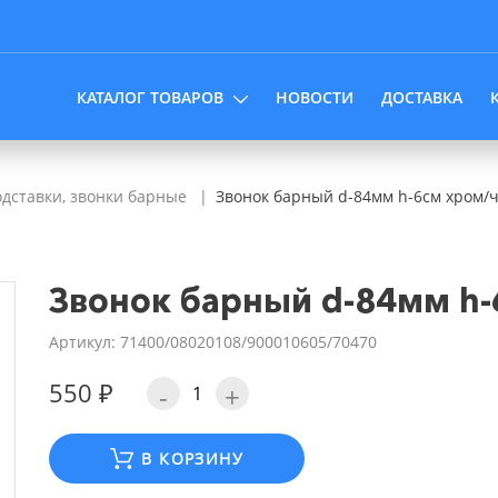
КАТАЛОГ ТОВАРОВ
НОВОСТИ
ДОСТАВКА
дставки, звонки барные
Звонок барный d-84мм h-6см хром/
Звонок барный d-84мм h-
Артикул: 71400/08020108/900010605/70470
550 ₽
-
+
В КОРЗИНУ