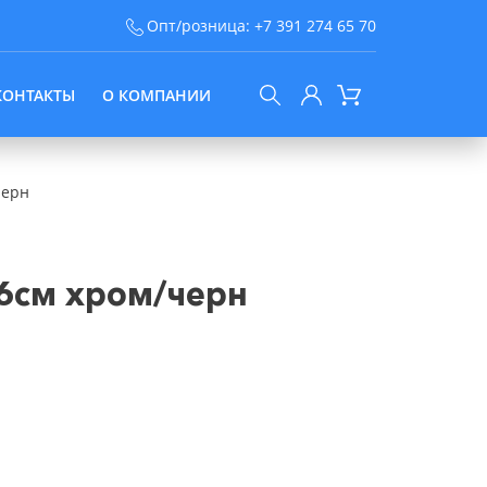
Опт/розница:
+7 391 274 65 70
КОНТАКТЫ
О КОМПАНИИ
черн
6см хром/черн