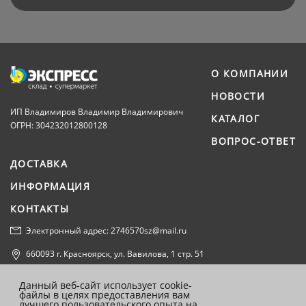
О КОМПАНИИ
НОВОСТИ
ИП Владимиров Владимир Владимирович
КАТАЛОГ
ОГРН: 304232012800128
ВОПРОС-ОТВЕТ
ДОСТАВКА
ИНФОРМАЦИЯ
КОНТАКТЫ
Электронный адрес: 2746570sz@mail.ru
660093 г. Красноярск, ул. Вавилова, 1 стр. 51
Политика конфиденциальности
Данный веб-сайт использует cookie-
файлы в целях предоставления вам
Согласие на обработку персональных данных
лучшего пользовательского опыта на