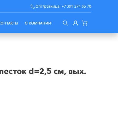
Опт/розница:
+7 391 274 65 70
КОНТАКТЫ
О КОМПАНИИ
есток d=2,5 см, вых.