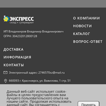
О КОМПАНИИ
НОВОСТИ
ИП Владимиров Владимир Владимирович
КАТАЛОГ
ОГРН: 304232012800128
ВОПРОС-ОТВЕТ
ДОСТАВКА
ИНФОРМАЦИЯ
КОНТАКТЫ
Электронный адрес: 2746570sz@mail.ru
660093 г. Красноярск, ул. Вавилова, 1 стр. 51
Политика конфиденциальности
Данный веб-сайт использует cookie-
файлы в целях предоставления вам
Согласие на обработку персональных данных
лучшего пользовательского опыта на
нашем сайте. Продолжая использовать
данный сайт, Вы соглашаетесь с
Принять