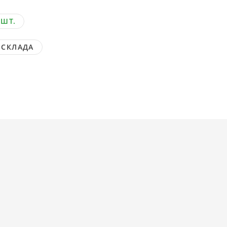
 ШТ.
 СКЛАДА