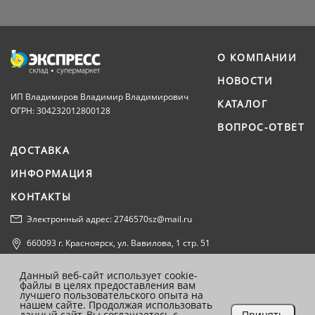
О КОМПАНИИ
НОВОСТИ
ИП Владимиров Владимир Владимирович
КАТАЛОГ
ОГРН: 304232012800128
ВОПРОС-ОТВЕТ
ДОСТАВКА
ИНФОРМАЦИЯ
КОНТАКТЫ
Электронный адрес: 2746570sz@mail.ru
660093 г. Красноярск, ул. Вавилова, 1 стр. 51
Политика конфиденциальности
Данный веб-сайт использует cookie-
файлы в целях предоставления вам
Согласие на обработку персональных данных
лучшего пользовательского опыта на
нашем сайте. Продолжая использовать
данный сайт, Вы соглашаетесь с
Принять