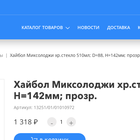
КАТАЛОГ ТОВАРОВ
НОВОСТИ
ДОСТАВКА
лы
Хайбол Миксолоджи хр.стекло 510мл; D=88, H=142мм; прозр
Хайбол Миксолоджи хр.ст
H=142мм; прозр.
Артикул: 13251/01/01010972
1 318 ₽
-
+