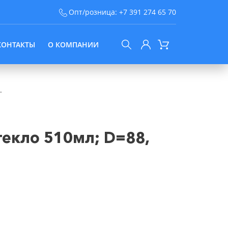
Опт/розница:
+7 391 274 65 70
КОНТАКТЫ
О КОМПАНИИ
.
екло 510мл; D=88,