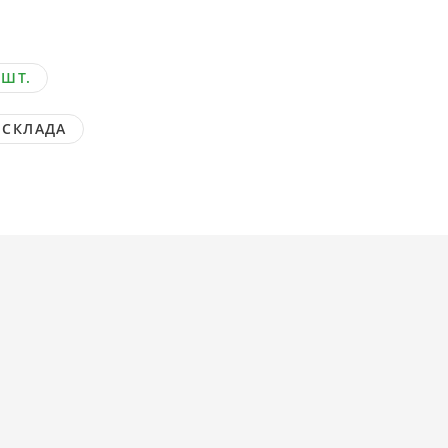
 ШТ.
 СКЛАДА