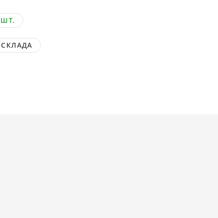
 ШТ.
 СКЛАДА