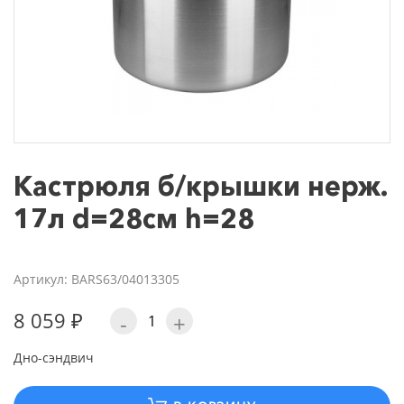
Кастрюля б/крышки нерж.
17л d=28см h=28
Артикул: BARS63/04013305
8 059 ₽
-
+
Дно-сэндвич