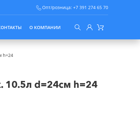
Опт/розница:
+7 391 274 65 70
КОНТАКТЫ
О КОМПАНИИ
м h=24
 10.5л d=24см h=24