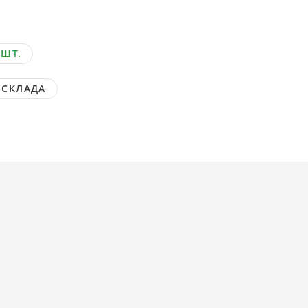
 ШТ.
 СКЛАДА