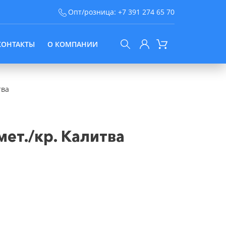
Опт/розница:
+7 391 274 65 70
КОНТАКТЫ
О КОМПАНИИ
тва
мет./кр. Калитва