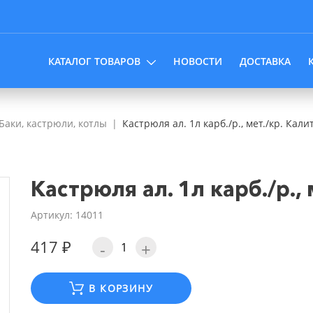
КАТАЛОГ ТОВАРОВ
НОВОСТИ
ДОСТАВКА
Баки, кастрюли, котлы
Кастрюля ал. 1л карб./р., мет./кр. Кали
Кастрюля ал. 1л карб./р., 
Артикул: 14011
417 ₽
-
+
В КОРЗИНУ