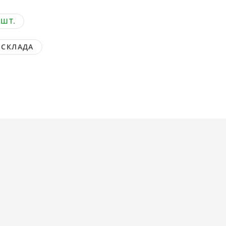
 ШТ.
 СКЛАДА